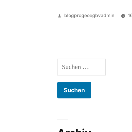
Posted
blogprogeoegbvadmin
1
by
Suchen
nach: