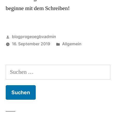
beginne mit dem Schreiben!
Posted
blogprogeoegbvadmin
by
Posted
16. September 2019
Allgemein
in
Suchen
nach: